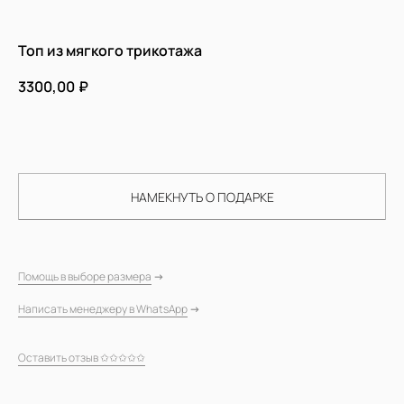
Топ из мягкого трикотажа
3300,00
₽
ДОБАВИТЬ В КОРЗИНУ
НАМЕКНУТЬ О ПОДАРКЕ
Помощь в выборе размера
→
СОЗДАНО ДЛЯ
Написать менеджеру в WhatsApp
→
ЖЕНЩИН,
Оставить отзыв ✩✩✩✩✩
МЕНЯЮЩИХ