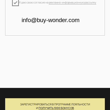
IG*
WA
TG
МЕНЮ
КАТАЛОГ
Главная →
Посмотреть все →
О нас →
Новинки →
Шоурум →
Верх →
Новостной блог →
Низ →
Партнерам →
Платья / накидки →
Контакты →
Аксессуары →
КЛИЕНТАМ
СЕРВИСЫ
Забронировать примерку
FAQ →
→
Оставить отзыв →
Услуга стилиста →
Возврат и обмен →
ПОДАРОЧНЫЕ КАРТЫ
Доставка и оплата →
Оплата Долями →
КЛУБ BUY WONDER
Акции →
ПОЛУЧИТЬ БОНУСЫ