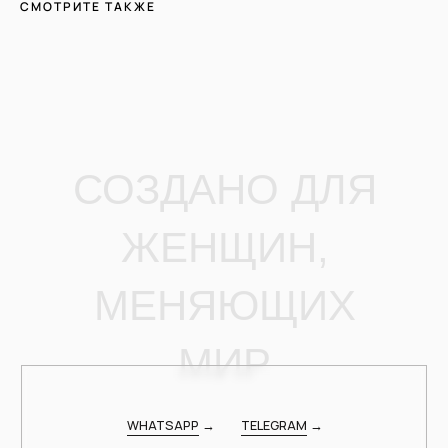
МИР
СМОТРИТЕ ТАКЖЕ
WHATSAPP
→
TELEGRAM
→
СПОСОБ СВЯЗИ
электронная почта
whatsapp
telegram
ОТПРАВИТЬ ЗАЯВКУ
Нажимая на кнопку «Отправить заявку», я соглашаюсь с
условиями
Политики конфиденциальности
и даю свое
согласие
на обработку персональных данных
Я даю свою согласие на
рекламно-информационную рассылку
info@buy-wonder.com