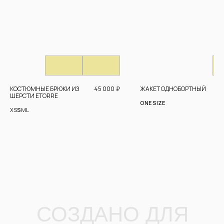
МЕНЯЮЩИХ
МИР
WHATSAPP
→
TELEGRAM
→
СПОСОБ СВЯЗИ
электронная почта
45 000
₽
КОСТЮМНЫЕ БРЮКИ ИЗ
ЖАКЕТ ОДНОБОРТНЫЙ
ШЕРСТИ ETORRE
whatsapp
ONE SIZE
XS
S
M
L
telegram
ОТПРАВИТЬ ЗАЯВКУ
Нажимая на кнопку «Отправить заявку», я соглашаюсь с
условиями
Политики конфиденциальности
и даю свое
согласие на обработку персональных данных
Я даю свою согласие на
рекламно-информационную
рассылку