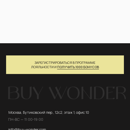
Акции →
ПОЛУЧИТЬ БОНУСЫ
© 2026 ВСЕ ПРАВА ЗАЩИЩЕНЫ. BUY WONDER
Договор оферты
Политика Конфиденциальности
Разработка сайта
ENGLISH VERSION
*Instagram принадлежит компании Meta, признанной
экстремистской организацией и запрещенной в РФ