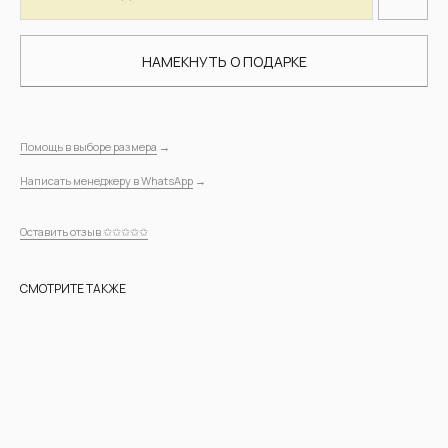
НАМЕКНУТЬ О ПОДАРКЕ
Помощь в выборе размера
→
Написать менеджеру в WhatsApp
→
Оставить отзыв ✩✩✩✩✩
СМОТРИТЕ ТАКЖЕ
СОЗДАНО ДЛЯ
ЖЕНЩИН,