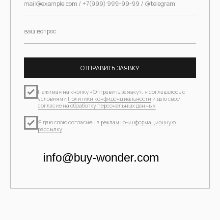
+7 (901)-521-62-14
IG*
WA
TG
МЕНЮ
КАТАЛОГ
Главная →
Посмотреть все →
О нас →
Новинки →
Шоурум →
Верх →
Новостной блог →
Низ →
Партнерам →
Платья / накидки →
Контакты →
Аксессуары →
КЛИЕНТАМ
СЕРВИСЫ
FAQ →
Забронировать примерку →
Оставить отзыв →
Услуга стилиста →
Возврат и обмен →
ПОДАРОЧНЫЕ КАРТЫ
Доставка и оплата →
Оплата Долями →
КЛУБ BUY WONDER