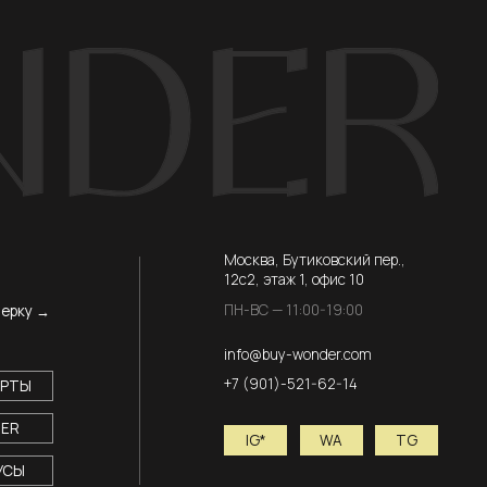
ПН-ВС — 11:00-19:00
info@buy-wonder.com
+7 (901)-521-62-14
IG*
WA
TG
*Instagram принадлежит компании
Meta, признанной экстремистской
организацией и запрещенной в РФ
ENGLISH VERSION