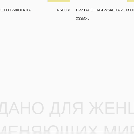
4 600
₽
ГКОГО ТРИКОТАЖА
ПРИТАЛЕННАЯ РУБАШКА ИЗ ХЛО
XS
S
M
XL
АНО ДЛЯ ЖЕНЩИН
ЕНЯЮЩИХ МИР
WHATSAPP
→
TELEGRAM
→
 почта