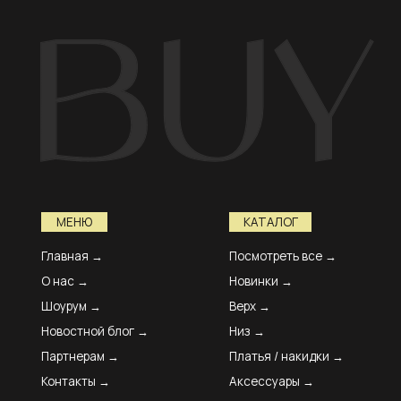
Главная →
Посмотреть все →
FAQ
О нас →
Новинки →
Ост
Шоурум →
Верх →
Возв
Новостной блог →
Низ →
Дос
Партнерам →
Платья / накидки →
Опл
Контакты →
Аксессуары →
Акц
( 1 ) Международная доставка ( 2 ) Бесплатная доставка от 70.000 ₽ ( 3 ) Курьерская до
© 2026 ВСЕ ПРАВА ЗАЩИЩЕНЫ. BUY WONDER
Договор оферты
Политика
Конфиденци