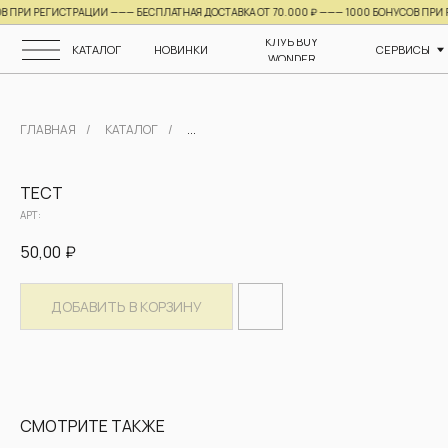
И РЕГИСТРАЦИИ ——— БЕСПЛАТНАЯ ДОСТАВКА ОТ 70.000 ₽ ———
1000 БОНУСОВ ПРИ РЕГИ
КЛУБ BUY
КАТАЛОГ
НОВИНКИ
СЕРВИСЫ
О НАС
WONDER
ГЛАВНАЯ
/
КАТАЛОГ
/
...
ТЕСТ
АРТ:
50,00
₽
ДОБАВИТЬ В КОРЗИНУ
СМОТРИТЕ ТАКЖЕ