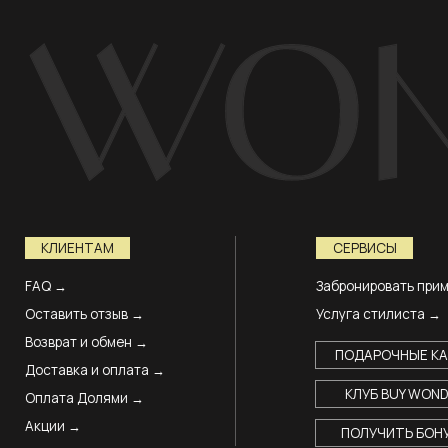
 →
Забронировать примерку →
авить отзыв →
Услуга стилиста →
рат и обмен →
ПОДАРОЧНЫЕ КАРТЫ
тавка и оплата →
КЛУБ BUY WONDER
ата Долями →
ии →
ПОЛУЧИТЬ БОНУСЫ
ставка с примеркой
Разработка сайта
альности