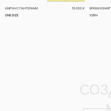
35 000
₽
КАФТАН С ПАНТЕРАМИ
БРЮКИ ИЗ МЯ
ONE SIZE
XS
S
M
СОЗД
М
СПОСОБ СВЯЗИ
электронная