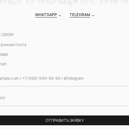
ОТПРАВИТЬ ЗАЯВКУ
пку «Отправить заявку», я соглашаюсь с условиями
Политики конфиденциальности
сие на обработку персональных данных
асие на
рекламно-информационную рассылку
nfo@buy-wonder.com