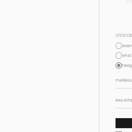
whatsapp
telegram
Нажимая на кно
и даю свое
согла
Я даю свою согл
i