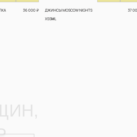
36 000
₽
37 0
ПКА
ДЖИНСЫ MOSCOW NIGHTS
XS
S
M
L
,