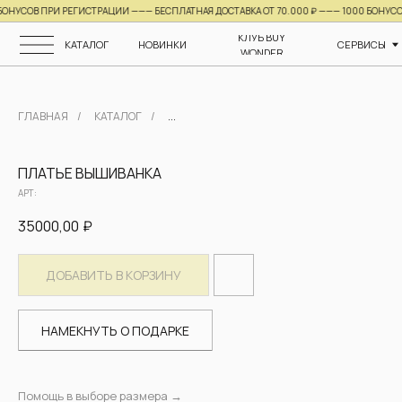
ОВ ПРИ РЕГИСТРАЦИИ ——— БЕСПЛАТНАЯ ДОСТАВКА ОТ 70.000 ₽ ———
1000 БОНУСОВ ПРИ
КЛУБ BUY
КАТАЛОГ
НОВИНКИ
СЕРВИСЫ
О НАС
WONDER
ГЛАВНАЯ
/
КАТАЛОГ
/
...
ПЛАТЬЕ ВЫШИВАНКА
АРТ:
35000,00
₽
ДОБАВИТЬ В КОРЗИНУ
НАМЕКНУТЬ О ПОДАРКЕ
Помощь в выборе размера
→