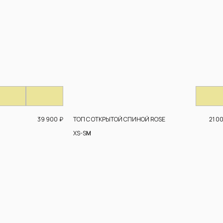
39 900
₽
21 0
ТОП С ОТКРЫТОЙ СПИНОЙ ROSE
XS-S
M
,