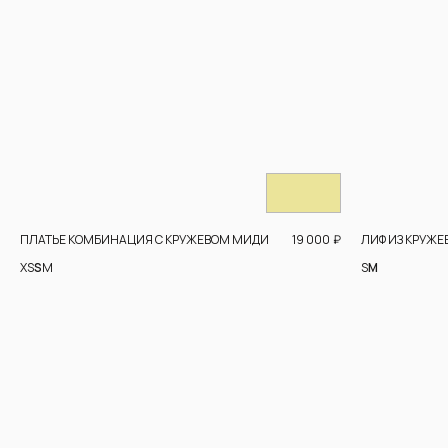
19 000
₽
ПЛАТЬЕ КОМБИНАЦИЯ С КРУЖЕВОМ МИДИ
ЛИФ ИЗ КРУЖЕ
XS
S
M
S
M
СОЗД