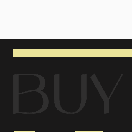
МЕНЮ
КАТАЛОГ
К
Главная →
Посмотреть все →
FAQ
О нас →
Новинки →
Ост
Шоурум →
Верх →
Возв
Новостной блог →
Низ →
Дос
Партнерам →
Платья / накидки →
Опл
Контакты →
Аксессуары →
Акц
( 1 ) Международная доставка ( 2 ) Бесплатная доставка от 70.000 ₽ ( 3 ) Курьерская до