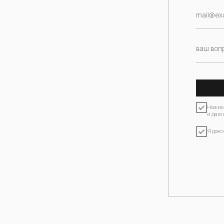
и даю свое
согла
Я даю свою согл
i
ЗАРЕГИС