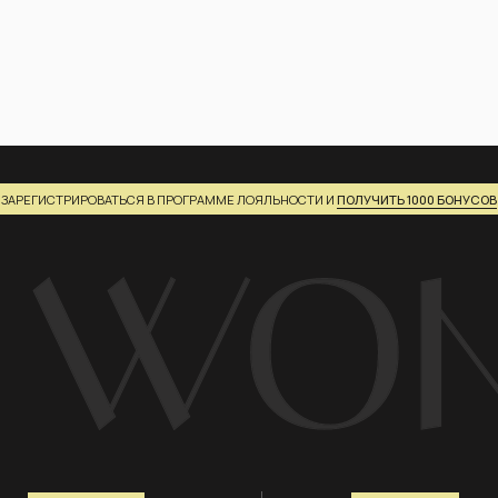
ЛИЕНТАМ
СЕРВИСЫ
 →
Забронировать примерку →
авить отзыв →
Услуга стилиста →
рат и обмен →
ПОДАРОЧНЫЕ КАРТЫ
тавка и оплата →
КЛУБ BUY WONDER
ата Долями →
ии →
ПОЛУЧИТЬ БОНУСЫ
ставка с примеркой