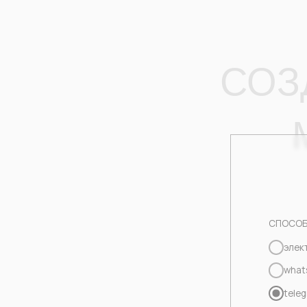
М
СПОСОБ СВЯЗИ
электронная
whatsapp
telegram
Нажимая на кно