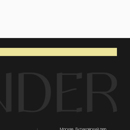
Москва, Бутиковский пер.,
12с2, этаж 1, офис 10
ПН-ВС — 11:00-19:00
info@buy-wonder.com
+7 (901)-521-62-14
IG*
WA
TG
*Instagram принадлежит компании
Meta, признанной экстремистской
организацией и запрещенной в РФ