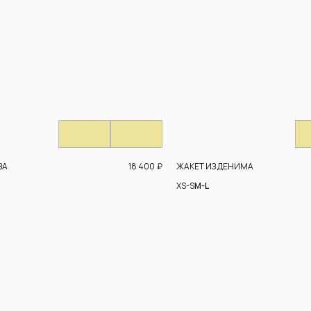
18 400
₽
ВА
ЖАКЕТ ИЗ ДЕНИМА
XS-S
M-L
АНО ДЛЯ ЖЕНЩИН