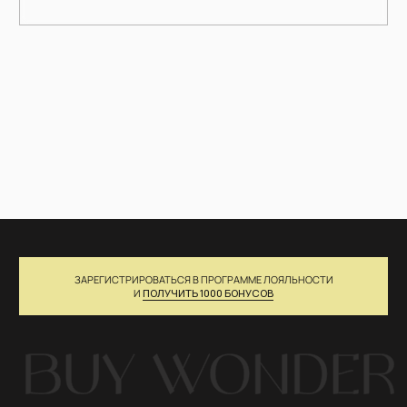
info@buy-wonder.com
+7 (901)-521-62-14
IG*
WA
TG
МЕНЮ
КАТАЛОГ
Главная →
Посмотреть все →
О нас →
Новинки →
Шоурум →
Верх →
Новостной блог →
Низ →
Партнерам →
Платья / накидки →
Контакты →
Аксессуары →
КЛИЕНТАМ
СЕРВИСЫ
Забронировать примерку
FAQ →
→
Оставить отзыв →
Услуга стилиста →
Возврат и обмен →
ПОДАРОЧНЫЕ КАРТЫ
Доставка и оплата →
Оплата Долями →
КЛУБ BUY WONDER