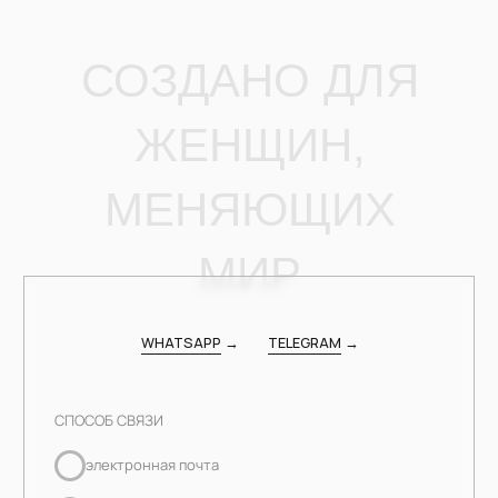
МЕНЯЮЩИХ
МИР
WHATSAPP
→
TELEGRAM
→
СПОСОБ СВЯЗИ
электронная почта
whatsapp
telegram
ОТПРАВИТЬ ЗАЯВКУ
Нажимая на кнопку «Отправить заявку», я соглашаюсь с
условиями
Политики конфиденциальности
и даю свое
согласие на обработку персональных данных
Я даю свою согласие на
рекламно-информационную
рассылку