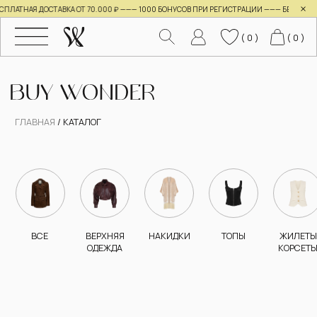
×
ЛАТНАЯ ДОСТАВКА ОТ 70.000 ₽ ———
1000 БОНУСОВ ПРИ РЕГИСТРАЦИИ ——— БЕСПЛАТНАЯ
( 0 )
( 0 )
ГЛАВНАЯ
/
КАТАЛОГ
ВСЕ
ВЕРХНЯЯ
НАКИДКИ
ТОПЫ
ЖИЛЕТЫ
ЛОНГСЛИВЫ
РУБАШК
ОДЕЖДА
КОРСЕТЫ
КАРДИГАНЫ
БЛУЗЫ
СОЗДАНО ДЛЯ
ЖЕНЩИН,