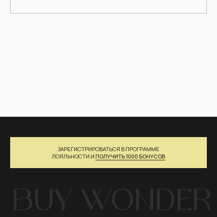
info@buy-wonder.com
+7 (901)-521-62-14
IG*
WA
TG
МЕНЮ
КАТАЛОГ
Главная →
Посмотреть все →
О нас →
Новинки →
Шоурум →
Верх →
Новостной блог →
Низ →
Партнерам →
Платья / накидки →
Контакты →
Аксессуары →
КЛИЕНТАМ
СЕРВИСЫ
FAQ →
Забронировать примерку →
Оставить отзыв →
Услуга стилиста →
Возврат и обмен →
ПОДАРОЧНЫЕ КАРТЫ
Доставка и оплата →
Оплата Долями →
КЛУБ BUY WONDER