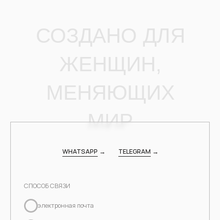
МЕНЯЮЩИХ
МИР
WHATSAPP
→
TELEGRAM
→
СПОСОБ СВЯЗИ
электронная почта
whatsapp
telegram
ОТПРАВИТЬ ЗАЯВКУ
Нажимая на кнопку «Отправить заявку», я соглашаюсь с
условиями
Политики конфиденциальности
и даю свое
согласие на обработку персональных данных
Я даю свою согласие на
рекламно-информационную
рассылку